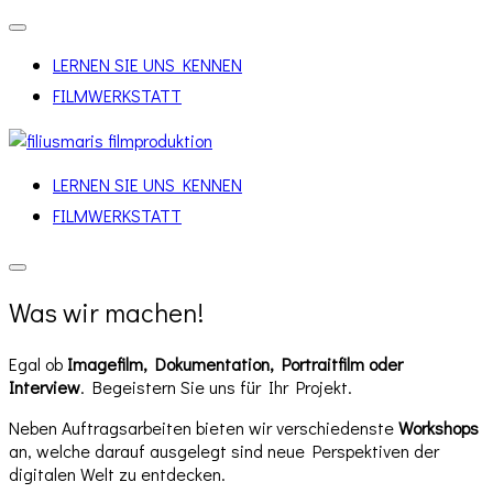
Navigation
umschalten
LERNEN SIE UNS KENNEN
FILMWERKSTATT
Zu
Inhalten
LERNEN SIE UNS KENNEN
springen
FILMWERKSTATT
Seitenleiste
&
Was wir machen!
Navigation
umschalten
Egal ob
Imagefilm, Dokumentation, Portraitfilm oder
Interview
. Begeistern Sie uns für Ihr Projekt.
Neben Auftragsarbeiten bieten wir verschiedenste
Workshops
an, welche darauf ausgelegt sind neue Perspektiven der
digitalen Welt zu entdecken.